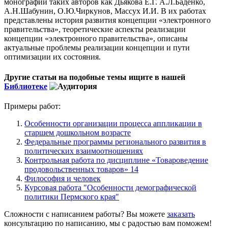
монографии таких авторов как Дьякова Е.Г. А.Л.Баденко,
А.Н.Шабунин, О.Ю.Чиркунов, Массух И.И. В их работах
представлены история развития концепции «электронного
правительства», теоретические аспекты реализации
концепции «электронного правительства», описаны
актуальные проблемы реализации концепции и пути
оптимизации их состояния.
Другие статьи на подобные темы ищите в нашей
Библиотеке
Примеры работ:
Особенности организации процесса аппликации в
старшем дошкольном возрасте
Федеральные программы регионального развития в
политических взаимоотношениях
Контрольная работа по дисциплине «Товароведение
продовольственных товаров» 14
Философия и человек
Курсовая работа "Особенности демографической
политики Пермского края"
Сложности с написанием работы? Вы можете
заказать
консультацию по написанию, мы с радостью вам поможем!