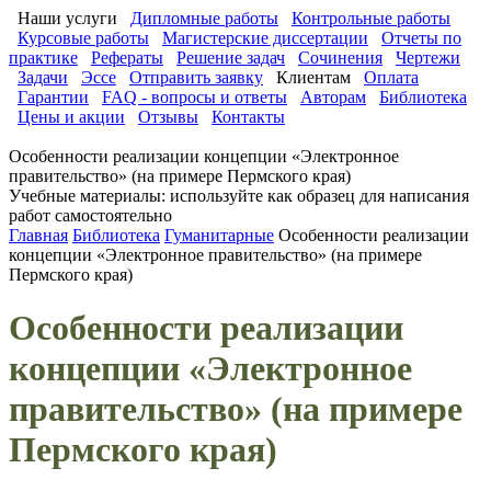
Наши услуги
Дипломные работы
Контрольные работы
Курсовые работы
Магистерские диссертации
Отчеты по
практике
Рефераты
Решение задач
Сочинения
Чертежи
Задачи
Эссе
Отправить заявку
Клиентам
Оплата
Гарантии
FAQ - вопросы и ответы
Авторам
Библиотека
Цены и акции
Отзывы
Контакты
Особенности реализации концепции «Электронное
правительство» (на примере Пермского края)
Учебные материалы: используйте как образец для написания
работ самостоятельно
Главная
Библиотека
Гуманитарные
Особенности реализации
концепции «Электронное правительство» (на примере
Пермского края)
Особенности реализации
концепции «Электронное
правительство» (на примере
Пермского края)