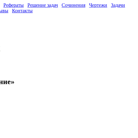
Рефераты
Решение задач
Сочинения
Чертежи
Задачи
ывы
Контакты
х
ние»