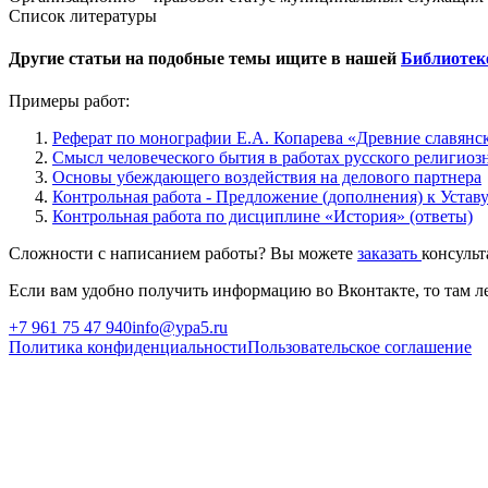
Список литературы
Другие статьи на подобные темы ищите в нашей
Библиотек
Примеры работ:
Реферат по монографии Е.А. Копарева «Древние славянс
Смысл человеческого бытия в работах русского религиоз
Основы убеждающего воздействия на делового партнера
Контрольная работа - Предложение (дополнения) к Устав
Контрольная работа по дисциплине «История» (ответы)
Сложности с написанием работы? Вы можете
заказать
консуль
Если вам удобно получить информацию во Вконтакте, то там ле
+7 961 75 47 940
info@ypa5.ru
Политика конфиденциальности
Пользовательское соглашение