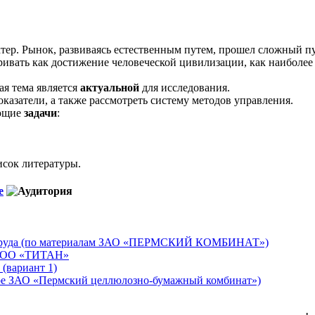
ер. Рынок, развиваясь естественным путем, прошел сложный пу
ивать как достижение человеческой цивилизации, как наиболее
ая тема является
актуальной
для исследования.
казатели, а также рассмотреть систему методов управления.
ующие
задачи
:
исок литературы.
е
те труда (по материалам ЗАО «ПЕРМСКИЙ КОМБИНАТ»)
я ООО «ТИТАН»
(вариант 1)
ере ЗАО «Пермский целлюлозно-бумажный комбинат»)