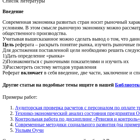
Список литературы
Введение
Современная экономика развитых стран носит рыночный характ
условиям. В этом смысле рыночную экономику можно рассматр
общественного производства.
Учитывая вышесказанное можно сделать вывод о том, что данн
Цель
реферата – раскрыть понятие рынка, изучить рыночные по
Для достижения поставленной цели необходимо решить след
1)Дать определение «рынка»
2)Познакомиться с рыночными показателями и изучить их
3)Рассмотреть систему методов управления
Реферат
включает
в себя введение, две части, заключение и сп
Другие статьи на подобные темы ищите в нашей
Библиотек
Примеры работ:
Аудиторская проверка расчетов с персоналом по опла
Технико-экономический анализ состояния предприяти
Контрольная работа по дисциплине «Ревизия и контроль» 
Современные методики социального развития (на прим
Уильям Оучи