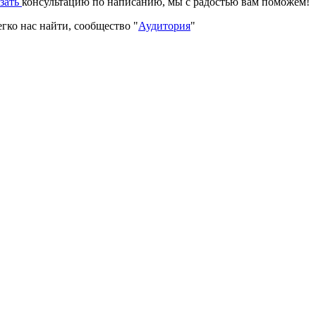
азать
консультацию по написанию, мы с радостью вам поможем!
гко нас найти, сообщество "
Аудитория
"