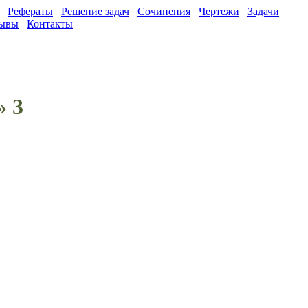
Рефераты
Решение задач
Сочинения
Чертежи
Задачи
ывы
Контакты
» 3