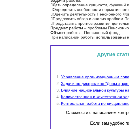
Задачи
работы:
Дать определение сущности, функций 
Определить особенности нормативного
Оценить деятельность Пенсионного Фо
Предложить обзор и анализ проблем П
Представить прогноз развития деятель
Предмет
работы – проблемы Пенсионно
Объект
работы - Пенсионный фонд.
При написании работы
использованы
н
Другие стат
Управление организационным пове
Задачи по дисциплине "Деньги, кред
Влияние национальной культуры на
Количественная и качественная ха
Контрольная работа по дисциплин
Сложности с написанием конт
Если вам удобно по