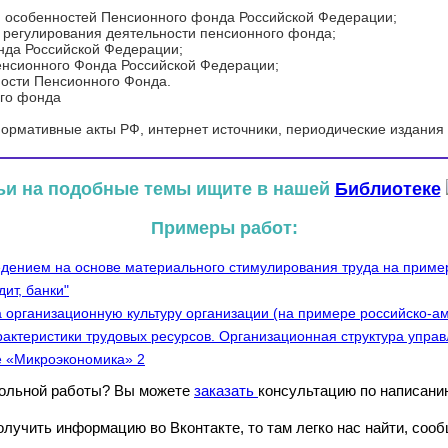
и особенностей Пенсионного фонда Российской Федерации;
 регулирования деятельности пенсионного фонда;
нда Российской Федерации;
енсионного Фонда Российской Федерации;
ности Пенсионного Фонда.
го фонда
ормативные акты РФ, интернет источники, периодические издания 
ьи на подобные темы ищите в нашей
Библиотеке
Примеры работ:
дением на основе материального стимулирования труда на прим
ит, банки"
 организационную культуру организации (на примере российско-ам
рактеристики трудовых ресурсов. Организационная структура упра
е «Микроэкономика» 2
рольной работы? Вы можете
заказать
консультацию по написани
лучить информацию во Вконтакте, то там легко нас найти, сооб