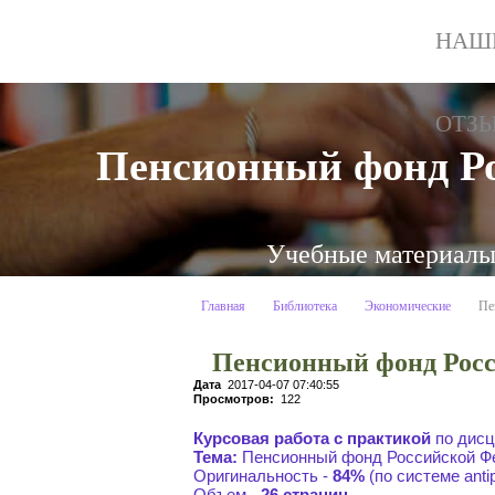
НАШ
ОТЗ
Пенсионный фонд Р
Учебные материалы:
Главная
Библиотека
Экономические
Пе
Пенсионный фонд Росс
Дата
2017-04-07 07:40:55
Просмотров:
122
Курсовая работа с практикой
по дисц
Тема:
Пенсионный фонд Российской Ф
Оригинальность -
84%
(по системе antipl
Объем -
26 страниц