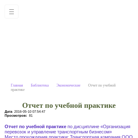
Отчет по учебной практике
Учебные материалы: используйте как
образец для написания работ
самостоятельно
Главная
Библиотека
Экономические
Отчет по учебной
практике
Отчет по учебной практике
Дата
2016-05-10 07:54:47
Просмотров:
81
Отчет по учебной практике
по дисциплине «Организация
перевозок и управление транспортным бизнесом»
Место прохождения практики: Транспортная компания ООО