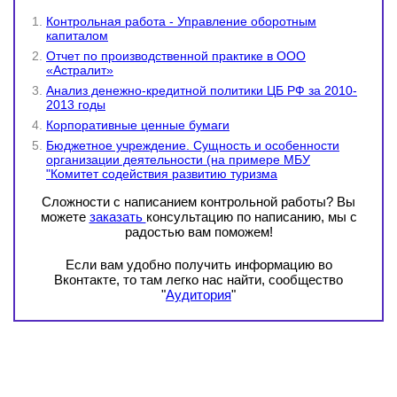
Контрольная работа - Управление оборотным
капиталом
Отчет по производственной практике в ООО
«Астралит»
Анализ денежно-кредитной политики ЦБ РФ за 2010-
2013 годы
Корпоративные ценные бумаги
Бюджетное учреждение. Сущность и особенности
организации деятельности (на примере МБУ
"Комитет содействия развитию туризма
Сложности с написанием контрольной работы? Вы
можете
заказать
консультацию по написанию, мы с
радостью вам поможем!
Если вам удобно получить информацию во
Вконтакте, то там легко нас найти, сообщество
"
Аудитория
"