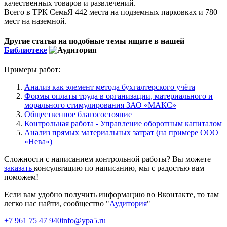
качественных товаров и развлечений.
Всего в ТРК СемьЯ 442 места на подземных парковках и 780
мест на наземной.
Другие статьи на подобные темы ищите в нашей
Библиотеке
Примеры работ:
Анализ как элемент метода бухгалтерского учёта
Формы оплаты труда в организации, материального и
морального стимулирования ЗАО «МАКС»
Общественное благосостояние
Контрольная работа - Управление оборотным капиталом
Анализ прямых материальных затрат (на примере ООО
«Нева»)
Сложности с написанием контрольной работы? Вы можете
заказать
консультацию по написанию, мы с радостью вам
поможем!
Если вам удобно получить информацию во Вконтакте, то там
легко нас найти, сообщество "
Аудитория
"
+7 961 75 47 940
info@ypa5.ru