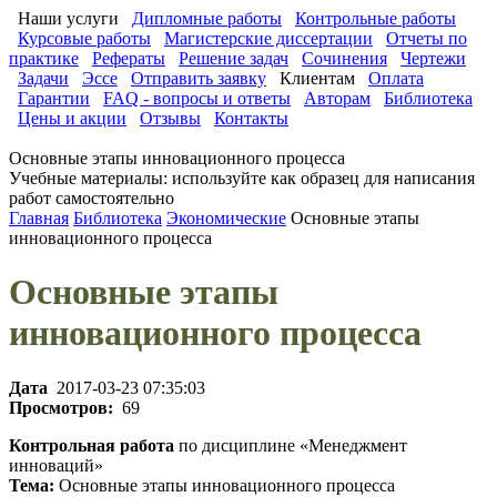
Наши услуги
Дипломные работы
Контрольные работы
Курсовые работы
Магистерские диссертации
Отчеты по
практике
Рефераты
Решение задач
Сочинения
Чертежи
Задачи
Эссе
Отправить заявку
Клиентам
Оплата
Гарантии
FAQ - вопросы и ответы
Авторам
Библиотека
Цены и акции
Отзывы
Контакты
Основные этапы инновационного процесса
Учебные материалы: используйте как образец для написания
работ самостоятельно
Главная
Библиотека
Экономические
Основные этапы
инновационного процесса
Основные этапы
инновационного процесса
Дата
2017-03-23 07:35:03
Просмотров:
69
Контрольная работа
по дисциплине «Менеджмент
инноваций»
Тема:
Основные этапы инновационного процесса