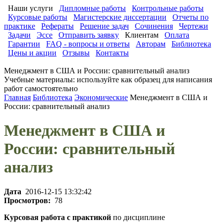
Наши услуги
Дипломные работы
Контрольные работы
Курсовые работы
Магистерские диссертации
Отчеты по
практике
Рефераты
Решение задач
Сочинения
Чертежи
Задачи
Эссе
Отправить заявку
Клиентам
Оплата
Гарантии
FAQ - вопросы и ответы
Авторам
Библиотека
Цены и акции
Отзывы
Контакты
Менеджмент в США и России: сравнительный анализ
Учебные материалы: используйте как образец для написания
работ самостоятельно
Главная
Библиотека
Экономические
Менеджмент в США и
России: сравнительный анализ
Менеджмент в США и
России: сравнительный
анализ
Дата
2016-12-15 13:32:42
Просмотров:
78
Курсовая работа с практикой
по дисциплине