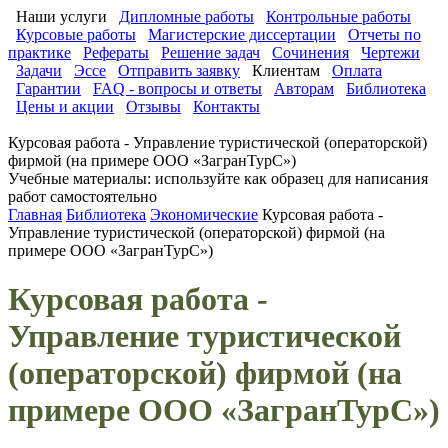
Наши услуги
Дипломные работы
Контрольные работы
Курсовые работы
Магистерские диссертации
Отчеты по
практике
Рефераты
Решение задач
Сочинения
Чертежи
Задачи
Эссе
Отправить заявку
Клиентам
Оплата
Гарантии
FAQ - вопросы и ответы
Авторам
Библиотека
Цены и акции
Отзывы
Контакты
Курсовая работа - Управление туристической (операторской)
фирмой (на примере ООО «ЗагранТурС»)
Учебные материалы: используйте как образец для написания
работ самостоятельно
Главная
Библиотека
Экономические
Курсовая работа -
Управление туристической (операторской) фирмой (на
примере ООО «ЗагранТурС»)
Курсовая работа -
Управление туристической
(операторской) фирмой (на
примере ООО «ЗагранТурС»)