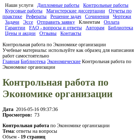
Наши услуги
Дипломные работы
Контрольные работы
Курсовые работы
Магистерские диссертации
Отчеты по
практике
Рефераты
Решение задач
Сочинения
Чертежи
Задачи
Эссе
Отправить заявку
Клиентам
Оплата
Гарантии
FAQ - вопросы и ответы
Авторам
Библиотека
Цены и акции
Отзывы
Контакты
Контрольная работа по Экономике организации
Учебные материалы: используйте как образец для написания
работ самостоятельно
Главная
Библиотека
Экономические
Контрольная работа по
Экономике организации
Контрольная работа по
Экономике организации
Дата
2016-05-16 09:37:36
Просмотров:
73
Контрольная работа
по Экономике организации
Тема
: ответы на вопросы
Объем -
19 страниц