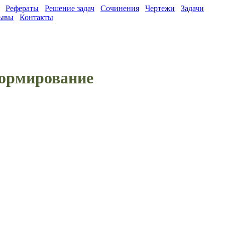
Рефераты
Решение задач
Сочинения
Чертежи
Задачи
ывы
Контакты
формирование