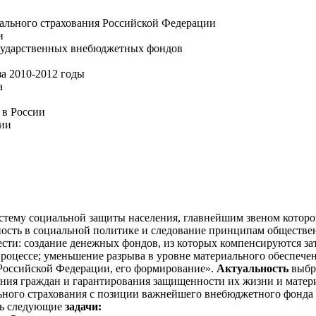
ального страхования Российской Федерации
и
государственных внебюджетных фондов
за 2010-2012 годы
а
 в России
ции
тему социальной защиты населения, главнейшим звеном которо
ость в социальной политике и следование принципам обществе
нести: создание денежных фондов, из которых компенсируются з
процессе; уменьшение разрыва в уровне материального обеспеч
Российской Федерации, его формирование».
Актуальность
выбр
яния граждан и гарантирования защищенности их жизни и матер
ьного страхования с позиции важнейшего внебюджетного фонда
ть следующие
задачи: