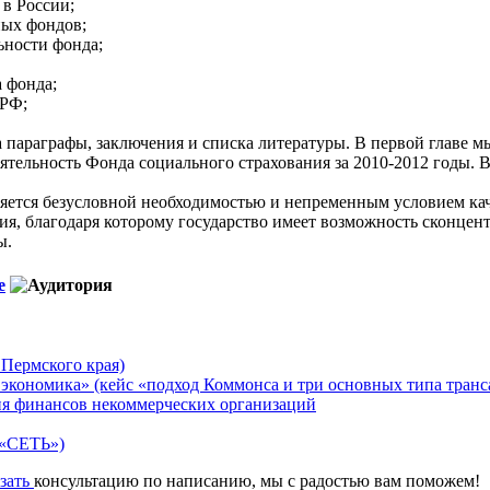
 в России;
ных фондов;
ьности фонда;
 фонда;
 РФ;
 на параграфы, заключения и списка литературы. В первой главе
ятельность Фонда социального страхования за 2010-2012 годы. 
яется безусловной необходимостью и непременным условием кач
я, благодаря которому государство имеет возможность сконцен
ы.
е
 Пермского края)
экономика» (кейс «подход Коммонса и три основных типа транс
я финансов некоммерческих организаций
 «СЕТЬ»)
азать
консультацию по написанию, мы с радостью вам поможем!