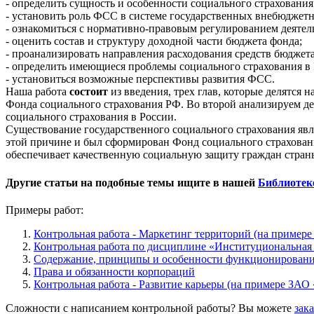
- определить сущность и особенности социального страхования
- установить роль ФСС в системе государственных внебюджет
- ознакомиться с нормативно-правовым регулированием деятел
- оценить состав и структуру доходной части бюджета фонда;
- проанализировать направления расходования средств бюджета
- определить имеющиеся проблемы социального страхования в
- установиться возможные перспективы развития ФСС.
Наша работа
состоит
из введения, трех глав, которые делятся
Фонда социального страхования РФ. Во второй анализируем де
социального страхования в России.
Существование государственного социального страхования явл
этой причине и был сформирован Фонд социального страховани
обеспечивает качественную социальную защиту граждан стран
Другие статьи на подобные темы ищите в нашей
Библиотек
Примеры работ:
Контрольная работа - Маркетинг территорий (на примере
Контрольная работа по дисциплине «Институциональная 
Содержание, принципы и особенности функционировани
Права и обязанности корпораций
Контрольная работа - Развитие карьеры (на примере ЗАО
Сложности с написанием контрольной работы? Вы можете
зак