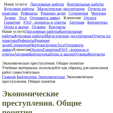
Наши услуги
Дипломные работы
Контрольные работы
Курсовые работы
Магистерские диссертации
Отчеты по
практике
Рефераты
Решение задач
Сочинения
Чертежи
Задачи
Эссе
Отправить заявку
Клиентам
Оплата
Гарантии
FAQ - вопросы и ответы
Авторам
Библиотека
Цены и акции
Отзывы
Контакты
Наши услуги
Дипломные работы
Контрольные
работы
Курсовые работы
Магистерские диссертации
Отчеты по
практике
Рефераты
Решение
задач
Сочинения
Чертежи
Задачи
Эссе
Отправить
заявку
Клиентам
Оплата
Гарантии
FAQ - вопросы и
ответы
Авторам
Библиотека
Цены и акции
Отзывы
Контакты
Экономические преступления. Общие понятия
Учебные материалы: используйте как образец для написания
работ самостоятельно
Главная
Библиотека
Экономические
Экономические
преступления. Общие понятия
Экономические
преступления. Общие
понятия